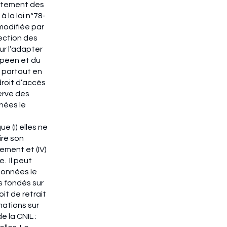
aitement des
 la loi n°78-
 modifiée par
tection des
ur l’adapter
opéen et du
e partout en
droit d’accès
serve des
nées le
 (I) elles ne
iré son
ement et (IV)
e. Il peut
données le
s fondés sur
it de retrait
mations sur
e la CNIL :