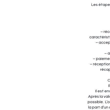
Les étapes
– réc
caractérist
– accep
– 
– paieme
– réception
récap
C
I
Il est e
Après la val
possible. L’
la part d’un 