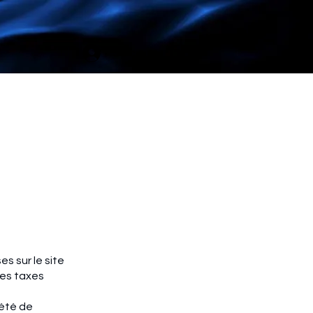
Se connecter
es sur le site
tes taxes
iété de