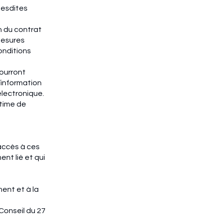
desdites
n du contrat
mesures
onditions
ourront
d’information
électronique.
itime de
accès à ces
nt lié et qui
ment et à la
onseil du 27