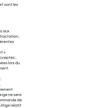
et sont les
es aux
tractation ;
férentes
t »
cceptés ;
uées lors du
ement.
t.
.
aiement.
hange ne sera
 commande de
litige relatif