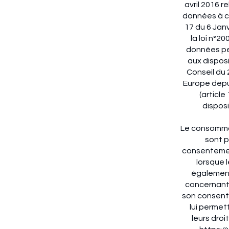
avril 2016 r
données à ca
17 du 6 Janv
la loi n°2
données per
aux dispos
Conseil du 
Europe depui
(article
dispos
Le consommat
sont p
consentement
lorsque l
également
concernant 
son consente
lui permet
leurs droi