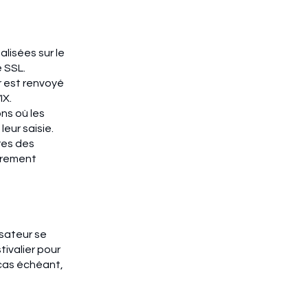
lisées sur le
e SSL.
r est renvoyé
IX.
ons où les
eur saisie.
res des
irement
isateur se
tivalier pour
 cas échéant,