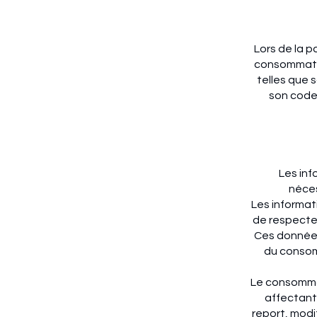
Lors de la 
consommateu
telles que 
son code 
Les inf
néces
Les informat
de respecter
Ces données
du consomm
Le consommat
affectant 
report, modif