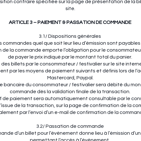
ition contraire spécifiée sur la page de présentation de la bil
site.
ARTICLE 3 – PAIEMENT & PASSATION DE COMMANDE
3.1/ Dispositions générales
s commandes quel que soit leur lieu d’émission sont payables
n de la commande emporte l’obligation pour le consommateur /
de payer le prix indiqué par le montant total du panier.
es billets par le consommateur / festivalier sur le site intern
nt par les moyens de paiement suivants et définis lors de l’ac
Mastercard, Paypal.
 bancaire du consommateur / festivalier sera débité du mon
commande dès la validation finale de la transaction.
atif de paiement sera automatiquement consultable par le co
à l’issue de la transaction, sur la page de confirmation de la
lement par l’envoi d’un e-mail de confirmation de la comman
3.2/ Passation de commande
nde d’un billet pour l’événement donne lieu à l’émission d’un
permettant l’accès à l’événement.