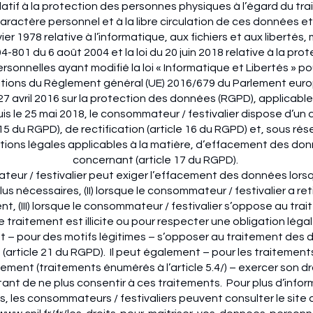
elatif à la protection des personnes physiques à l’égard du tr
ractère personnel et à la libre circulation de ces données et à
ier 1978 relative à l’informatique, aux fichiers et aux libertés,
004-801 du 6 août 2004 et la loi du 20 juin 2018 relative à la pro
sonnelles ayant modifié la loi « Informatique et Libertés » po
itions du Règlement général (UE) 2016/679 du Parlement eur
27 avril 2016 sur la protection des données (RGPD), applicabl
s le 25 mai 2018, le consommateur / festivalier dispose d’un 
 15 du RGPD), de rectification (article 16 du RGPD) et, sous ré
itions légales applicables à la matière, d’effacement des don
concernant (article 17 du RGPD).
eur / festivalier peut exiger l’effacement des données lorsque
lus nécessaires, (II) lorsque le consommateur / festivalier a ret
, (III) lorsque le consommateur / festivalier s’oppose au trait
e traitement est illicite ou pour respecter une obligation légal
 – pour des motifs légitimes – s’opposer au traitement des 
(article 21 du RGPD). Il peut également – pour les traitement
ment (traitements énumérés à l’article 5.4/) – exercer son dro
tant de ne plus consentir à ces traitements. Pour plus d’infor
ts, les consommateurs / festivaliers peuvent consulter le site d