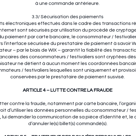
à une commande antérieure.
3.3/ Sécurisation des paiements
s électroniques effectués dans le cadre des transactions réa
internet sont sécurisés par utilisation du procédé de cryptag
 paiement par carte bancaire, le consommateur / festivalie
rs l’interface sécurisée du prestataire de paiement à savoir W
ateur – par le biais de WIX – garantit la fiabilité des transacti
ncaires des consommateurs / festivaliers sont cryptées dès l
nisateur ne détient à aucun moment les coordonnées bancai
ateurs / festivaliers lesquelles sont uniquement et proviso
conservées par le prestataire de paiement susvisé.
ARTICLE 4 – LUTTE CONTRE LA FRAUDE
utter contre la fraude, notamment par carte bancaire, l’organ
roit d’utiliser les données personnelles du consommateur / fes
, lui demander la communication de sa pièce d’identité et, le
d’annuler le(s) billet(s) commandé(s).