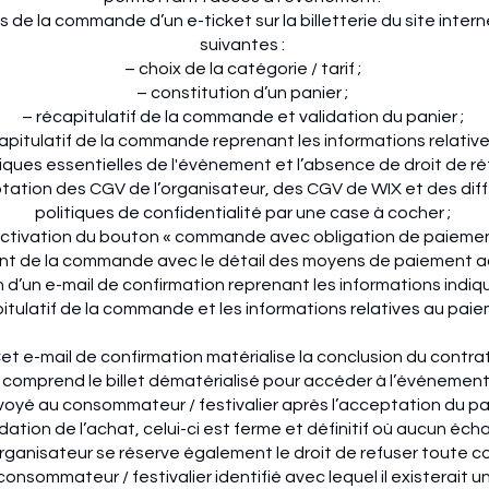
 de la commande d’un e-ticket sur la billetterie du site intern
suivantes :
– choix de la catégorie / tarif ;
– constitution d’un panier ;
– récapitulatif de la commande et validation du panier ;
apitulatif de la commande reprenant les informations relativ
iques essentielles de l'évènement et l’absence de droit de ré
tation des CGV de l’organisateur, des CGV de WIX et des dif
politiques de confidentialité par une case à cocher ;
activation du bouton « commande avec obligation de paiemen
nt de la commande avec le détail des moyens de paiement a
 d’un e-mail de confirmation reprenant les informations indiq
itulatif de la commande et les informations relatives au pai
et e-mail de confirmation matérialise la conclusion du contra
l comprend le billet dématérialisé pour accéder à l’événement
nvoyé au consommateur / festivalier après l’acceptation du p
idation de l’achat, celui-ci est ferme et définitif où aucun éc
organisateur se réserve également le droit de refuser toute
consommateur / festivalier identifié avec lequel il existerait un 