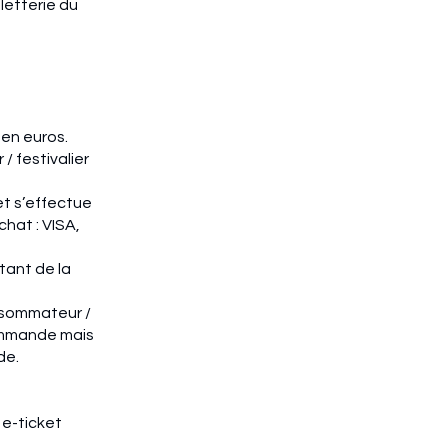
letterie du
 en euros.
 festivalier
et s’effectue
hat : VISA,
tant de la
nsommateur /
 commande mais
de.
 e-ticket