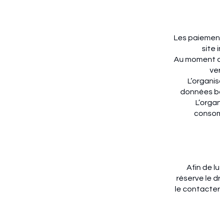
Les paiement
site 
Au moment du
ve
L’organis
données ba
L’orga
consomm
Afin de l
réserve le d
le contacter