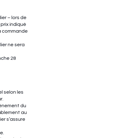
ier – lors de
 prix indiqué
e la commande
ier ne sera
anche 28
l selon les
r.
événement du
lablement au
ier s’assure
re.