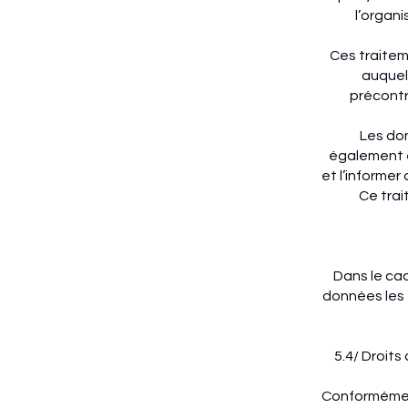
l’organ
Ces traitem
auquel 
précontr
Les do
également êt
et l’informer
Ce trai
Dans le cad
données les 
5.4/ Droits
Conformément