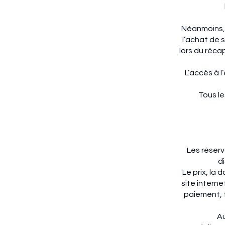
Néanmoins, l
l’achat de s
lors du réca
L’accès à 
Tous le
Les réserv
di
Le prix, la
site interne
paiement, t
Au