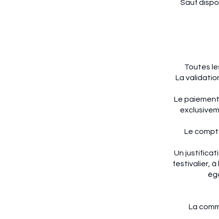
Sauf dispos
Toutes le
La validatio
Le paiement d
exclusiveme
Le compte
Un justific
festivalier, 
éga
La comma