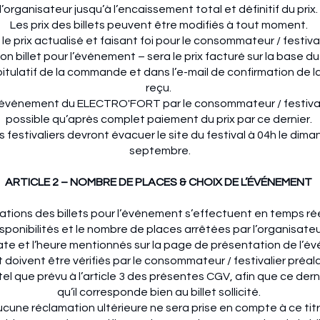
l’organisateur jusqu’à l’encaissement total et définitif du prix.
Les prix des billets peuvent être modifiés à tout moment.
e prix actualisé et faisant foi pour le consommateur / festival
on billet pour l’événement – sera le prix facturé sur la base du
pitulatif de la commande et dans l’e-mail de confirmation d
reçu.
l’événement du ELECTRO'FORT par le consommateur / festival
possible qu’après complet paiement du prix par ce dernier.
s festivaliers devront évacuer le site du festival à 04h le dim
septembre.
ARTICLE 2 – NOMBRE DE PLACES & CHOIX DE L’ÉVÉNEMENT
ations des billets pour l’événement s’effectuent en temps rée
sponibilités et le nombre de places arrêtées par l’organisateu
 date et l’heure mentionnés sur la page de présentation de l’
t doivent être vérifiés par le consommateur / festivalier préa
el que prévu à l’article 3 des présentes CGV, afin que ce dern
qu’il corresponde bien au billet sollicité.
cune réclamation ultérieure ne sera prise en compte à ce tit