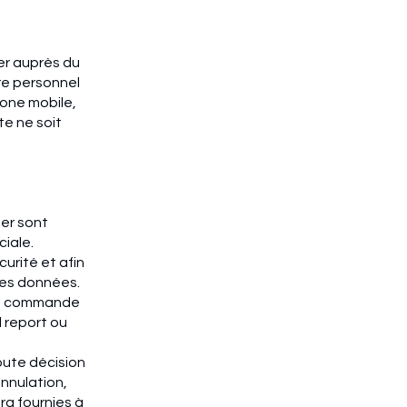
er auprès du
re personnel
hone mobile,
te ne soit
er sont
ciale.
urité et afin
des données.
 la commande
l report ou
oute décision
nnulation,
ura fournies à