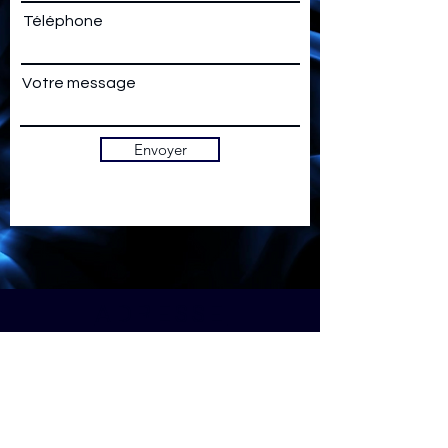
Téléphone
Votre message
Envoyer
ADRESSE
Le Fort L'Ecluse
Rte de Genève
01200, Léaz (France)
ACCES / PARKING